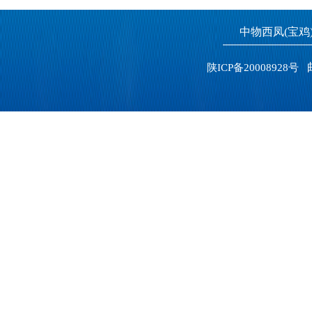
中物西凤(宝
邮
陕ICP备20008928号