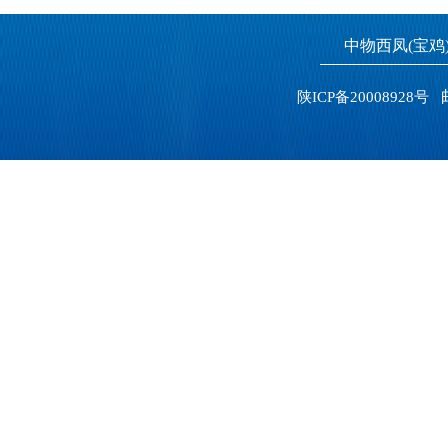
中物西凤(宝
邮
陕ICP备20008928号