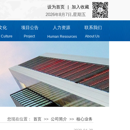
|
|
设为首页
设为首页
加入收藏
加入收藏
2026
2026
8
8
7
7
,星期五
,星期五
年
年
月
月
日
日
文化
项目公告
人力资源
联系我们
 Culture
Project
About Us
Human Resources
>>
>>
您现在位置：
首页
公司简介
核心业务