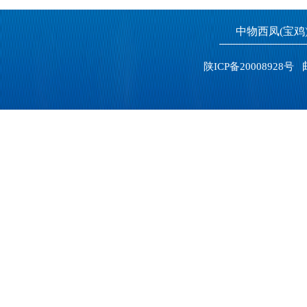
中物西凤(宝
邮
陕ICP备20008928号