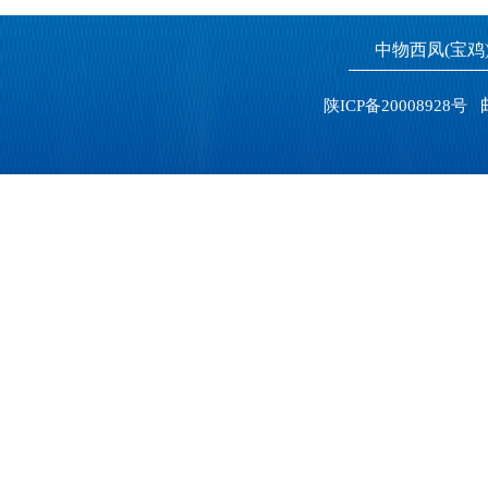
中物西凤(宝
邮
陕ICP备20008928号