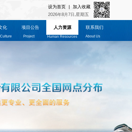
|
设为首页
加入收藏
2026
8
7
,星期五
年
月
日
文化
项目公告
人力资源
联系我们
Culture
Project
About Us
Human Resources