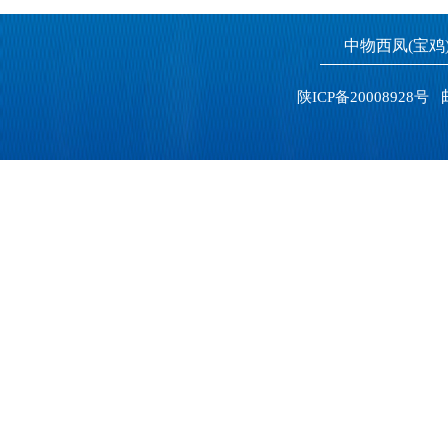
中物西凤(宝
邮
陕ICP备20008928号