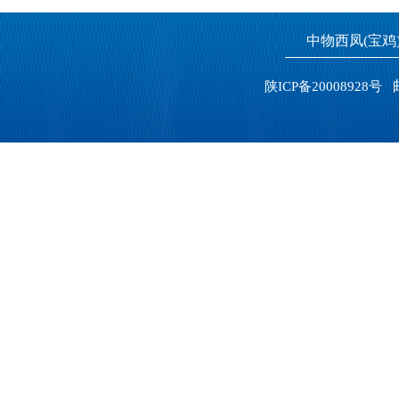
中物西凤(宝
邮
陕ICP备20008928号