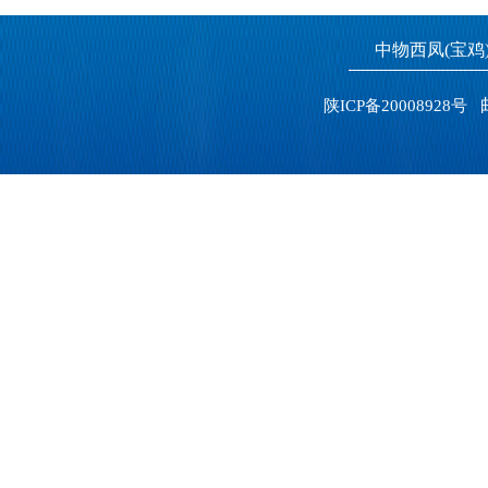
中物西凤(宝
邮
陕ICP备20008928号