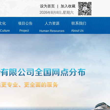
|
设为首页
加入收藏
2026
8
8
,星期六
年
月
日
文化
项目公告
人力资源
联系我们
Culture
Project
About Us
Human Resources