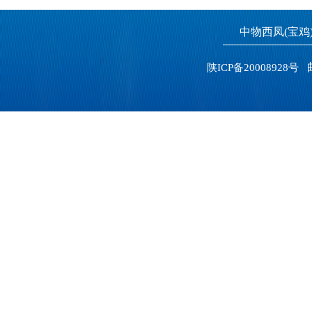
中物西凤(宝
邮
陕ICP备20008928号