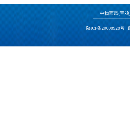
中物西凤(宝
邮
陕ICP备20008928号