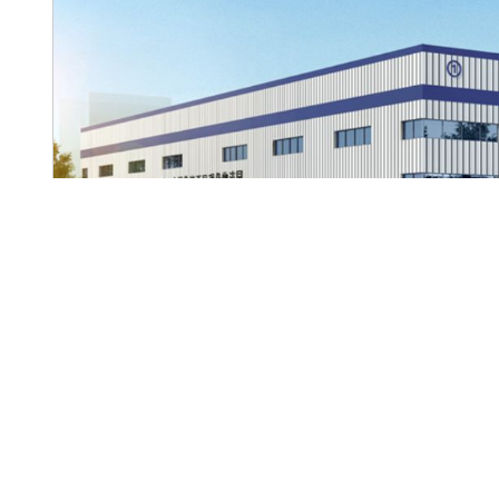
中物西凤(宝